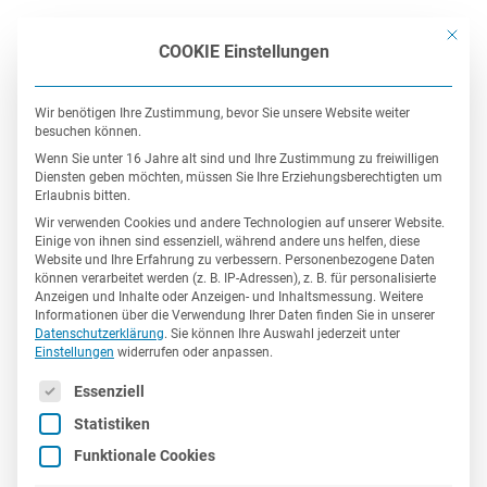
Mit die
COOKIE Einstellungen
Wir benötigen Ihre Zustimmung, bevor Sie unsere Website weiter
besuchen können.
Wenn Sie unter 16 Jahre alt sind und Ihre Zustimmung zu freiwilligen
Diensten geben möchten, müssen Sie Ihre Erziehungsberechtigten um
Erlaubnis bitten.
Wir verwenden Cookies und andere Technologien auf unserer Website.
Kunden
Einige von ihnen sind essenziell, während andere uns helfen, diese
Website und Ihre Erfahrung zu verbessern.
Personenbezogene Daten
können verarbeitet werden (z. B. IP-Adressen), z. B. für personalisierte
Anzeigen und Inhalte oder Anzeigen- und Inhaltsmessung.
Weitere
Informationen über die Verwendung Ihrer Daten finden Sie in unserer
Zu unseren Kunden zählen neben internationalen
Datenschutzerklärung
.
Sie können Ihre Auswahl jederzeit unter
Einstellungen
widerrufen oder anpassen.
Konzernen auch namhafte mittelständische
Es folgt eine Liste der Service-Gruppen, für die eine Einwil
Unternehmen
sowie Start-ups unterschiedlichster
Essenziell
Branchen.
Statistiken
Funktionale Cookies